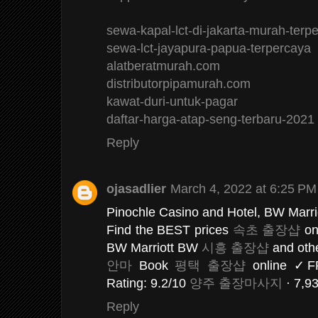
sewa-kapal-lct-di-jakarta-murah-terp
sewa-lct-jayapura-papua-terpercaya
alatberatmurah.com
distributorpipamurah.com
kawat-duri-untuk-pagar
daftar-harga-atap-seng-terbaru-2021
Reply
ojasadlier
March 4, 2022 at 6:25 PM
Pinochle Casino and Hotel, BW Marri
Find the BEST prices
속초 출장샵
on
BW Marriott BW
시흥 출장샵
and othe
안마
Book
평택 출장샵
online ✓FRE
Rating: 9.2/10
양주 출장마사지
· ‎7,9
Reply